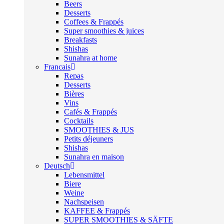
Beers
Desserts
Coffees & Frappés
Super smoothies & juices
Breakfasts
Shishas
Sunahra at home
Francais
Repas
Desserts
Bières
Vins
Cafés & Frappés
Cocktails
SMOOTHIES & JUS
Petits déjeuners
Shishas
Sunahra en maison
Deutsch
Lebensmittel
Biere
Weine
Nachspeisen
KAFFEE & Frappés
SUPER SMOOTHIES & SÄFTE