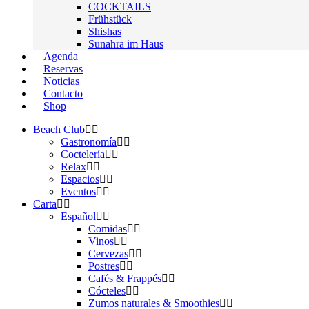
COCKTAILS
Frühstück
Shishas
Sunahra im Haus
Agenda
Reservas
Noticias
Contacto
Shop
Beach Club
Gastronomía
Coctelería
Relax
Espacios
Eventos
Carta
Español
Comidas
Vinos
Cervezas
Postres
Cafés & Frappés
Cócteles
Zumos naturales & Smoothies